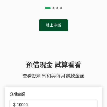
線上申辦
索取申請書
請於營業時間來電(02)2175-1916向專人索取申
請書
預借現金 試算看看
*非營業時間，請來電客服 (02)2383-1000 按2，選擇預借現金
及分期服務>轉專人索取申請書
查看總利息和與每月還款金額
分期金額
$