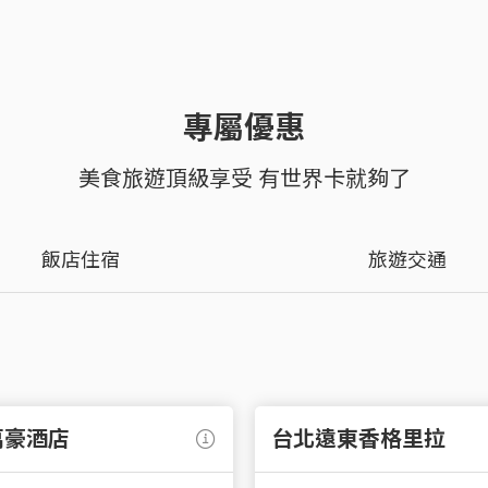
累積達NT$100
12/31，世界卡海外消費
精選護
折抵停車費優惠
日
外
點好禮】、【頂級餐
NT$30萬加碼
2.6%
品牌，
禮！ (限正卡持卡
含主權益0.9%最高
卡持卡
里程兌換優惠
泰
基
換)
)回饋。
國內外消費回饋
馬
800點。
專屬優惠
卡生日禮專屬網頁
詳細
美食旅遊頂級享受 有世界卡就夠了
詳細
詳細
飯店住宿
旅遊交通
萬豪酒店
台北遠東香格里拉