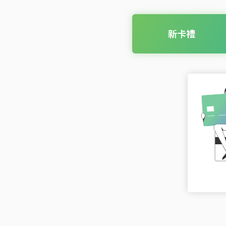
新卡禮
百萬限定生日禮
海外消費最高享3
小樹點(信用卡)