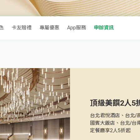
色
卡友贈禮
專屬優惠
App服務
申辦資訊
頂級美饌2人5
台北君悅酒店、台北/
國賓大飯店、台北/台
定餐廳享2人5折起