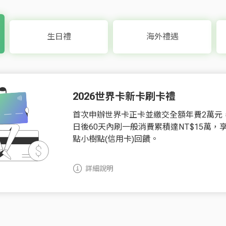
生日禮
海外禮遇
2026世界卡新卡刷卡禮
首次申辦世界卡正卡並繳交全額年費2萬元
日後60天內刷一般消費累積達NT$15萬，享5
點小樹點(信用卡)回饋。
詳細說明
.5%回饋
專屬
Fun
尊榮理