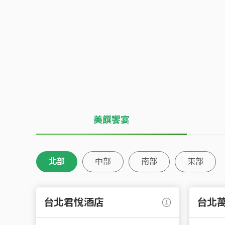
前一年度世界卡一般消費
2026/7/1~2026/
小樹點(信用卡)
萬元，尊享【美味甜
(含線上/線下)，累計達
廳禮金】等限定生日好
小樹點(信用卡)回饋，
小樹點(信用卡)
人生日當月及次月內兌
享
3.5%
小樹點(信用卡
小樹點(信用卡)
*加碼回饋每戶上限7,
詳細說明
世界
詳細說明
注意事項
美饌饗宴
北部
中部
南部
東部
台北君悅酒店
台北