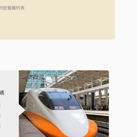
5折起餐廳列表
遇
張
張
張