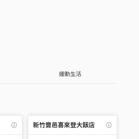
膚保養、SPA護理、服飾家居知名
本人氣餐廳 | 東京、大阪、沖繩
幣換匯減碼優惠
尊享豐富多樣的專屬生日賀禮(限正
人生日當月及次月內兌換)
國全站
金享手續費38折優惠
來西亞全站
說明
世界卡生日禮專屬網頁
說明
說明
專屬活動網頁
運動生活
新竹豐邑喜來登大飯店
台