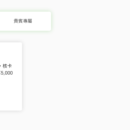
貴賓專屬
，核卡
,000
生日禮
Now 最高5折優惠
財 匯基雙享