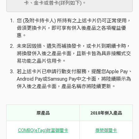
卡、金卡或普卡(詳列如下)。
您 (及附卡持卡人) 所持有之上述卡片仍可正常使用，
毋須更換卡片，即可享有併入後產品之各項權益優
惠。
未來因毀損、遺失而補換發卡，或卡片到期續卡時，
將換發併入後之產品卡面，且新卡皆為具非接觸式交
易功能之晶片信用卡。
若上述卡片已申請行動支付服務，提醒您Apple Pay、
Android Pay或Samsung Pay中之卡面，將陸續顯示為
併入後之產品卡面，產品名稱亦將陸續更新。
原產品
2018年併入產品
COMBO(eTag)財富御璽卡
尊榮御璽卡