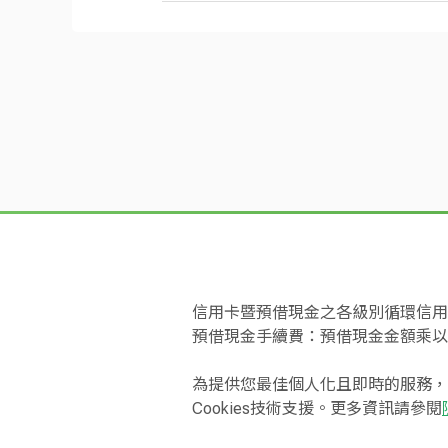
如何使用國泰世華簽帳金融卡進
請輸入開卡密碼函上的 4 位數
成年但仍為學生身分者是否可申
Touch Card
違約
簽名後取回國泰世華簽帳金融卡
可在掛有VISA或Master
申請人無論是否具有學生身份，凡
請依 ATM 指示設定 4 位數字
款項，俟特店向本行請款時，再
簽帳金融卡是否有使用效期呢？
國泰世華簽帳金融卡是否可設定
簽帳金融卡片正面會註記該卡片的
帳金融卡開卡成功。
國泰世華簽帳金融卡簽帳消費圈
本行簽帳金融卡僅得設定連結單
使用簽帳金融卡簽帳消費之圈存
在國外使用國泰世華簽帳金融卡
是否填寫申請書申辦國泰世華簽
國外提現時，請您務必輸入簽帳
調閱簽帳單
若您為到期續卡或毀損換卡(持有相同
極光款
國泰世華簽帳金融卡可以在國外
不一定，本行核發簽帳金融卡時
(*含金融卡 / 簽帳金融卡 / COMBO 卡
全球貼有VISA、Masterc
如果簽帳金融卡遺失了應如何處
將不予核發簽帳金融卡。
請攜帶相同存款帳號之「舊卡」和「新
當您的簽帳金融卡不慎遺失、被竊或
補發消費通
國泰世華簽帳金融卡有刷卡金額
001按6通知本行，本行將會
為保障您的用卡安全，本行將設
請於本行 ATM 插入「舊卡」，
以上各項說明可參閱本行簽帳金融卡
簽帳金融卡是否具備額度透支之
請依 ATM 指示輸入「舊卡」
為使您能有效控管支出，本行簽
國外交易
請取出「舊卡」，插入「新卡」
功。當日消費未達新台幣12萬
信用卡暨預借現金之各級別循環信用年
請依 ATM 指示設定 4 位數字磁
預借現金手續費：預借現金金額乘以
國泰世華簽帳金融卡可在網路上
簽帳金融卡開卡成功。
可以，惟臨櫃申辦或補發簽帳金
為提供您最佳個人化且即時的服務，
國泰世華簽帳金融卡可以進行分
跨國提款
Cookies技術支援。更多資訊請參閱
很抱歉，目前國泰世華簽帳金融
若您非上述情況