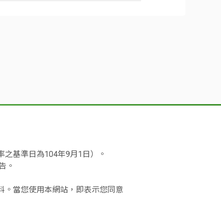
並逐日自持卡人「指定轉帳付款帳戶」進行
悠遊卡
每月對帳。
*卡片邊緣有特殊切角，協
要您的帳戶餘額足夠，本行即圈存該筆消費
費款項全額扣款成功止。如連續執行扣款達
立活存(儲)存款帳戶)者，即可申辦。
助客戶以觸覺辨識卡片
日(每月12日)前一日仍未全額扣款成功者，
通知續卡相關事宜。
含)起，按月每卡計收違約金NT$200元。
*限 CUBE App 數存新開戶
悠遊卡
已設定為透支帳戶或帳戶已銷戶等)者，
申辦
2)2383-1000或0800-818-
個入帳期間以內之消費通知書免收)。
補發新卡。
外每日領現限額分開計算)。
款會依特約商店將帳單送往各信用卡國際組
付消費款項時，則該筆交易將無法執行成
際組織訂定之當日國際匯率， 並加收國外交
波動，故特約商店請款當日匯率與您簽帳消費
之基準日為104年9月1日）。
告。
之網路平台進行交易。
資料。當您使用本網站，即表示您同意
NT$100元，另加收網路使用費(提領金額
異常交易(即非可歸咎於國際卡片組織及本行之