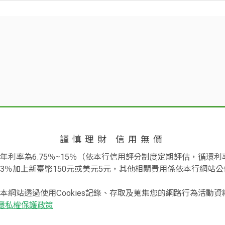
行簽帳消費呢？
字啟用密碼。
辦國泰世華簽帳金融卡？
筆消費之部份款項扣款事宜，
Mastercard
金
及簽帳單存根聯即完成刷卡手續，請妥善保留簽帳單存根聯以利
card標誌的商店刷卡消費，使用方式與信用卡相同，刷卡消費時，只
不足款項之扣款作業，直至消
符合國泰世華銀行簽帳金融卡申請資格(年滿12歲且已於本行開
磁條密碼與 6-12 位數字晶片密碼。
直接由您的帳戶扣款支付。
30天且於當期消費通知書結帳
連結多個存款帳戶？
有效使用期限(MM/YY)，若您的卡片即將到期，本行會主動
本行得自當期消費通知書結帳日(
存之款項是否仍得計息呢？
一存款帳戶。
款項於特店未向本行請款前，其圈存款項仍會計息。
提款之密碼和在國內提現時一樣嗎？
帳金融卡就一定能獲得核發呢？
金融卡四位數磁條密碼，方可執行ATM提款作業。
影本手續費
每張NT$100元
存款帳號之「舊卡*」)
Mastercard / Visa
刷卡消費嗎？
，將針對連結存款帳戶之狀況進行檢視，若不符合核發規定(如：
)
ard的商店都可以使用國泰世華簽帳金融卡進行刷卡簽帳消費。
理？
卡」，至本行 ATM 依下列步驟完成開卡：
發生遭您本人以外之第三人佔有的情況時，不論您在何處皆請立即撥打(0
知書手續費
每份NT$100元(補發最近二
限制嗎？
為您完成掛失通報作業。若您有補發新卡之需求時請至本行各分行
定簽帳金融卡簽帳消費日限額為新台幣12萬元(與金融卡國內、
點選「其他服務」> 「開卡」。
用卡說明，可有更詳盡之說明。
功能？
當您在國外簽帳消費後，該帳
晶片密碼進行身分驗證。
謹慎理財 信用無價
帳金融卡將不具備額度透支之功能，若您存款帳戶餘額不足以支
織請款之當日，由各信用卡國
手續費
簽帳金融卡。
易手續費1.5%，因市場匯率
元，但存款帳戶餘額不足時，亦無法進行簽帳消費之交易。
利率為6.75％~15％（依本行信用評分制度定期評估，循環利率
當日之匯率可能不同。
條密碼與 6-12 位數字晶片密碼。
3％加上新臺幣150元或美元5元，其他相關費用係依本行網站公
進行交易嗎？
融卡，需待取得卡片後2~3個工作天，方可於3D交易密碼驗證
本網站透過使用Cookies記錄、存取及蒐集您的網路行為活動
提領國外當地貨幣手續費為每筆
期交易嗎？
手續費
之1.1%)。餘額查詢及其他
隱私權保護政策
卡尚未提供帳款分期之服務。
失敗交易)：每筆NT$20元。