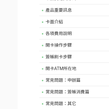
產品重要訊息
尚未持有國泰世華銀行臺幣活存(
卡面介紹
開立數位臺幣存款帳戶，申辦
一卡通簽帳金融卡Duncan款及
如需臨櫃辦理開戶業務，請先以 
各項費用說明
發/毀損補發，則將發放一卡通簽
已持國泰世華銀行臺幣活存(儲)
一卡通簽帳金融卡KOKO經典款
款式名稱
凡年滿12歲(未成年須徵得法
開卡操作步驟
用至卡面效期屆滿為止。
申請人請攜帶身分證、第二身
自2024/1/1起，
ｉ刷金融卡及K
簽帳刷卡步驟
請依照您的卡片申辦或持卡情境，啟
響。
金融卡掛失
若您為新開戶或掛失補發(未持有相同
開卡ATM所在地
簽帳金融卡大樹款及拉拉熊款的
國泰世華簽帳金融卡簽帳消費使用介紹：
質感灰款
取得金融卡開卡密碼
面效期屆滿為止。
標誌之特約商店消費時，請依下列步
常見問題：申辦篇
請登入本行 CUBE 網銀（網頁版）
請插入簽帳金融卡
您可至國泰世華銀行貼有金色金
悠遊簽帳金融卡藍色款及KOK
金融卡密
選擇國內外貼有
您亦可至國泰世華銀行官網，點
完成申請後，請至您留存於本行
正常使用至卡面效期屆滿為止。
常見問題：簽帳消費篇
當您決定簽帳消費時，將簽帳金
攜帶簽帳金融卡至本行 ATM 開
未成年也可申辦國泰世華簽帳金
自2025年1月1日起，
停止申辦簽
※標示財金
跨行標誌者，即為同時
拿到簽帳單後確實核對卡號、簽
請於本行 ATM 插入簽帳金融
常見問題：其它
凡年滿12歲且已開立國泰世華
自2026年5月28日起，
停止申辦
資料確認無誤後，即可在簽帳單