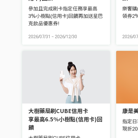
參加且完成刷卡指定任務享最高
樂饗購(
3%小樹點(信用卡)回饋再加送星巴
領券2
克飲品優惠券!
2026/07/31
~
2026/12/30
2026/07
大樹藥局刷CUBE信用卡
康是美
享最高6.5%小樹點(信用卡)回
指定日
饋
現折20