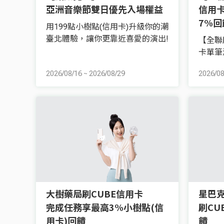
亞洲音樂節雙日優先入場權益
信用卡
7%回
用199點小樹點(信用卡)升級你的潮
臺北體驗，讓你更靠近喜愛的演出!
【全聯
卡單筆
2026/08/16
~
2026/08/29
2026/08
大樹藥局刷CUBE信用卡
星巴
完成任務享最高3%小樹點(信
刷CU
用卡)回饋
饋