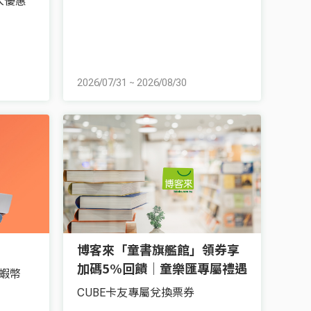
入優惠
2026/07/31
~
2026/08/30
博客來「童書旗艦館」領券享
加碼5%回饋｜童樂匯專屬禮遇
蝦幣
CUBE卡友專屬兌換票券