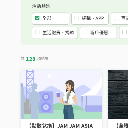
活動類別
全部
網購、APP
百
生活繳費、捐款
新戶優惠
128
共
項結果
【點數兌換】JAM JAM ASIA
【全聯