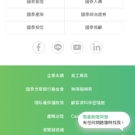
國泰金控
國泰人壽
國泰產險
國泰綜合證券
國泰投信
國泰投顧
企業永續
員工專區
國泰世華銀行基金會
無障礙網頁
隱私權保護政策
顧客資料保密措施
盡職治理
CaaS生態圈服務
智能助理阿發
有任何問題隨時找我！
瀏覽器建議