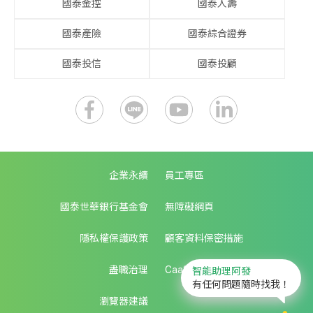
國泰金控
國泰人壽
國泰產險
國泰綜合證券
國泰投信
國泰投顧
企業永續
員工專區
國泰世華銀行基金會
無障礙網頁
隱私權保護政策
顧客資料保密措施
盡職治理
CaaS生態圈服務
智能助理阿發
有任何問題隨時找我！
瀏覽器建議