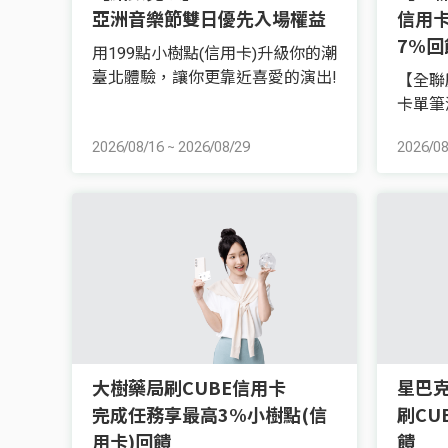
亞洲音樂節雙日優先入場權益
信用卡
7%回
用199點小樹點(信用卡)升級你的潮
臺北體驗，讓你更靠近喜愛的演出!
【全聯
卡單筆
2026/08/16
~
2026/08/29
2026/08
大樹藥局刷CUBE信用卡
星巴
完成任務享最高3%小樹點(信
刷CU
用卡)回饋
饋