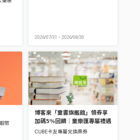
入優惠
2026/07/31
~
2026/08/30
博客來「童書旗艦館」領券享
加碼5%回饋｜童樂匯專屬禮遇
蝦幣
CUBE卡友專屬兌換票券