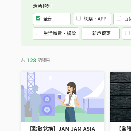
活動類別
全部
網購、APP
百
生活繳費、捐款
新戶優惠
128
共
項結果
【點數兌換】JAM JAM ASIA
【全聯