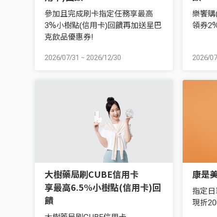
參加且完成刷卡指定任務享最高
樂饗購(
3%小樹點(信用卡)回饋再加送星巴
領券2
克飲品優惠券!
2026/07/31
~
2026/12/30
2026/07
大樹藥局刷CUBE信用卡
康是美
享最高6.5%小樹點(信用卡)回
指定日
饋
現折20