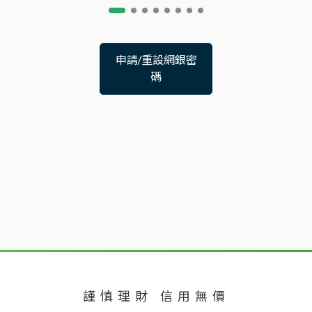
申請∕重設網銀密
碼
謹慎理財 信用無價