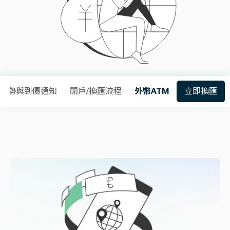
趨勢與到價通知
開戶/換匯流程
外幣ATM
立即換匯